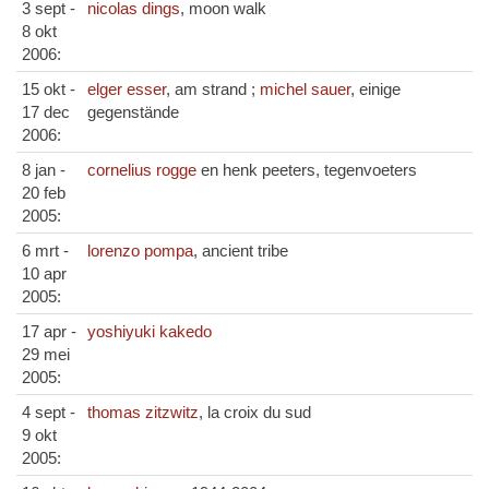
3 sept -
nicolas dings
, moon walk
8 okt
2006:
15 okt -
elger esser
, am strand ;
michel sauer
, einige
17 dec
gegenstände
2006:
8 jan -
cornelius rogge
en henk peeters, tegenvoeters
20 feb
2005:
6 mrt -
lorenzo pompa
, ancient tribe
10 apr
2005:
17 apr -
yoshiyuki kakedo
29 mei
2005:
4 sept -
thomas zitzwitz
, la croix du sud
9 okt
2005: