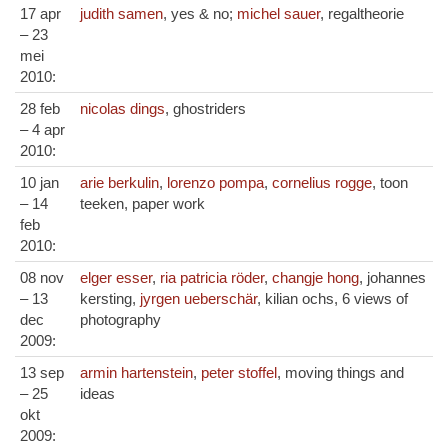
17 apr
judith samen
, yes & no;
michel sauer
, regaltheorie
– 23
mei
2010:
28 feb
nicolas dings
, ghostriders
– 4 apr
2010:
10 jan
arie berkulin
,
lorenzo pompa
,
cornelius rogge
, toon
– 14
teeken, paper work
feb
2010:
08 nov
elger esser
,
ria patricia röder
,
changje hong
, johannes
– 13
kersting,
jyrgen ueberschär
, kilian ochs, 6 views of
dec
photography
2009:
13 sep
armin hartenstein
,
peter stoffel
, moving things and
– 25
ideas
okt
2009: