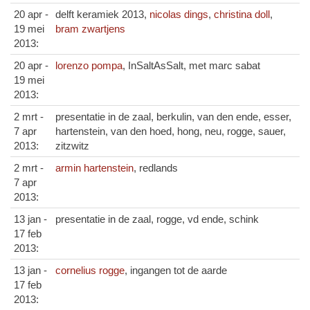
20 apr -
delft keramiek 2013,
nicolas dings
,
christina doll
,
19 mei
bram zwartjens
2013:
20 apr -
lorenzo pompa
, InSaltAsSalt, met marc sabat
19 mei
2013:
2 mrt -
presentatie in de zaal, berkulin, van den ende, esser,
7 apr
hartenstein, van den hoed, hong, neu, rogge, sauer,
2013:
zitzwitz
2 mrt -
armin hartenstein
, redlands
7 apr
2013:
13 jan -
presentatie in de zaal, rogge, vd ende, schink
17 feb
2013:
13 jan -
cornelius rogge
, ingangen tot de aarde
17 feb
2013: