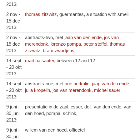
2013:
2 nov -
thomas zitzwitz
, guermantes, a situation with smell
15 dec
2013:
2 nov -
abstracts-two, met
jaap van den ende
,
jos van
15 dec
merendonk
,
lorenzo pompa
,
peter stoffel
,
thomas
2013:
zitzwitz
,
bram zwartjens
14 sept
martina sauter
, between 12 and 12
- 20 okt
2013:
14 sept
abstracts-one, met
arie berkulin
,
jaap van den ende
,
- 20 okt
julia kröpelin
,
jos van merendonk
,
michel sauer
2013:
9 juni -
presentatie in de zaal, esser, doll, van den ende, van
30 juni
den hoed, pompa, schink,
2013:
9 juni -
willem van den hoed, officetel
30 juni: