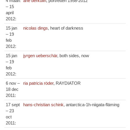
4 maart
arie berkulin
, portretten 1958-2012
– 15
april
2012:
15 jan
nicolas dings
, heart of darkness
– 19
feb
2012:
15 jan
jyrgen ueberschär
, both sides, now
– 19
feb
2012:
6 nov –
ria patricia röder
, RAYDIATOR
18 dec
2011:
17 sept
hans-christian schink
, antarctica-1h-niigata-fläming
– 23
oct
2011: