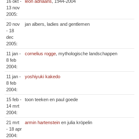
16 okt -
leon adriaans
, 1944-2004
13 nov
2005:
20 nov
jan albers, ladies and gentlemen
- 18
dec
2005:
11 jan -
cornelius rogge
, mythologische landschappen
8 feb
2004:
11 jan -
yoshiyuki kakedo
8 feb
2004:
15 feb -
toon teeken en paul goede
14 mrt
2004:
21 mrt
armin hartenstein
en julia kröpelin
- 18 apr
2004: