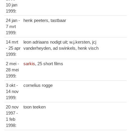
10 jan
1999:
24 jan -
henk peeters, tastbaar
7 mrt
1999:
14 mrt
leon adriaans nodigt uit; w.j.kersten, jcj
- 25 apr
vanderheyden, ad swinkels, henk visch
1999:
2 mei -
sarkis
, 25 short films
28 mei
1999:
3 okt -
cornelius rogge
14 nov
1999:
20 nov
toon teeken
1997 -
1 feb
1998: