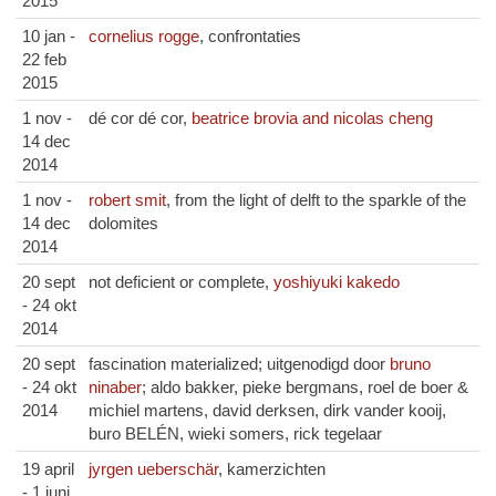
2015
10 jan -
cornelius rogge
, confrontaties
22 feb
2015
1 nov -
dé cor dé cor,
beatrice brovia and nicolas cheng
14 dec
2014
1 nov -
robert smit
, from the light of delft to the sparkle of the
14 dec
dolomites
2014
20 sept
not deficient or complete,
yoshiyuki kakedo
- 24 okt
2014
20 sept
fascination materialized; uitgenodigd door
bruno
- 24 okt
ninaber
; aldo bakker, pieke bergmans, roel de boer &
2014
michiel martens, david derksen, dirk vander kooij,
buro BELÉN, wieki somers, rick tegelaar
19 april
jyrgen ueberschär
, kamerzichten
- 1 juni