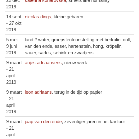
22 dec
katerina konarovska
, smells like humanity
2019
14 sept
nicolas dings
, kleine gebaren
- 27 okt
2019
5 mei -
land # water, groepstentoonstelling met berkulin, doll,
9 juni
van den ende, esser, hartenstein, hong, kröpelin,
2019
sauer, sarkis, schink en zwartjens
9 maart
anjes adriaansens
, nieuw werk
- 21
april
2019
9 maart
leon adriaans
, terug in de tijd op papier
- 21
april
2019
9 maart
jaap van den ende
, zeventiger jaren in het kantoor
- 21
april