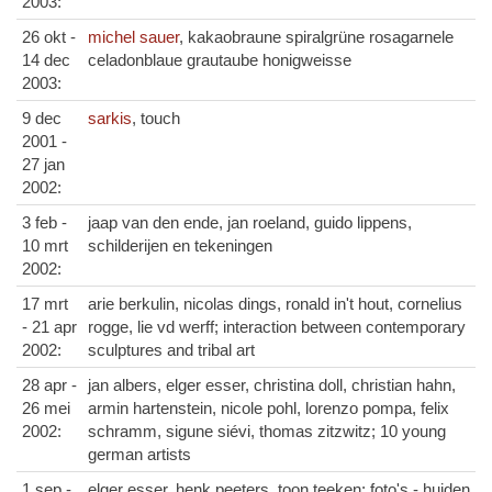
2003:
26 okt -
michel sauer
, kakaobraune spiralgrüne rosagarnele
14 dec
celadonblaue grautaube honigweisse
2003:
9 dec
sarkis
, touch
2001 -
27 jan
2002:
3 feb -
jaap van den ende, jan roeland, guido lippens,
10 mrt
schilderijen en tekeningen
2002:
17 mrt
arie berkulin, nicolas dings, ronald in't hout, cornelius
- 21 apr
rogge, lie vd werff; interaction between contemporary
2002:
sculptures and tribal art
28 apr -
jan albers, elger esser, christina doll, christian hahn,
26 mei
armin hartenstein, nicole pohl, lorenzo pompa, felix
2002:
schramm, sigune siévi, thomas zitzwitz; 10 young
german artists
1 sep -
elger esser, henk peeters, toon teeken; foto's - huiden