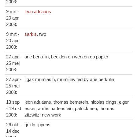
2003:
9 mrt -
leon adriaans
20 apr
2003:
9 mrt -
sarkis
, two
20 apr
2003:
27 apr -
arie berkulin, beelden en werken op papier
25 mei
2003:
27 apr -
i gak murniasih, murni invited by arie berkulin
25 mei
2003:
13 sep
leon adriaans, thomas bernstein, nicolas dings, elger
- 19 okt
esser, armin hartenstein, patrick neu, thomas
2003:
zitzwitz; new work
26 okt -
guido lippens
14 dec