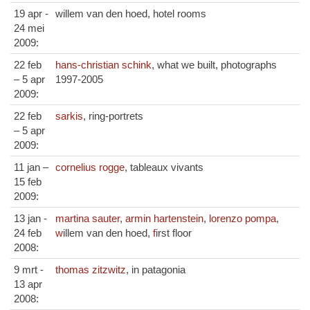
19 apr -
willem van den hoed, hotel rooms
24 mei
2009:
22 feb
hans-christian schink
, what we built, photographs
– 5 apr
1997-2005
2009:
22 feb
sarkis
, ring-portrets
– 5 apr
2009:
11 jan –
cornelius rogge
, tableaux vivants
15 feb
2009:
13 jan -
martina sauter
,
armin hartenstein
,
lorenzo pompa
,
24 feb
w
illem van den hoed,
f
irst floor
2008:
9 mrt -
thomas zitzwitz
, in patagonia
13 apr
2008: