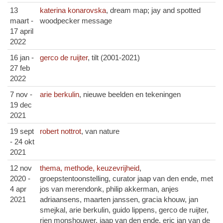
13
katerina konarovska
, dream map; jay and spotted
maart -
woodpecker message
17 april
2022
16 jan -
gerco de ruijter
, tilt (2001-2021)
27 feb
2022
7 nov -
arie berkulin
, nieuwe beelden en tekeningen
19 dec
2021
19 sept
robert nottrot
, van nature
- 24 okt
2021
12 nov
thema, methode, keuzevrijheid
,
2020 -
groepstentoonstelling, curator jaap van den ende, met
4 apr
jos van merendonk, philip akkerman, anjes
2021
adriaansens, maarten janssen, gracia khouw, jan
smejkal, arie berkulin, guido lippens, gerco de ruijter,
rien monshouwer, jaap van den ende, eric jan van de