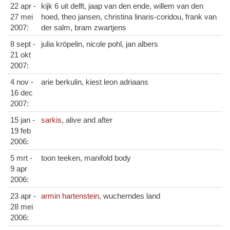
22 apr -
kijk 6 uit delft, jaap van den ende, willem van den
27 mei
hoed, theo jansen, christina linaris-coridou, frank van
2007:
der salm, bram zwartjens
8 sept -
julia kröpelin, nicole pohl, jan albers
21 okt
2007:
4 nov -
arie berkulin, kiest leon adriaans
16 dec
2007:
15 jan -
sarkis
, alive and after
19 feb
2006:
5 mrt -
toon teeken, manifold body
9 apr
2006:
23 apr -
armin hartenstein
, wucherndes land
28 mei
2006: