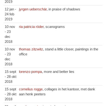
2019
12 jan -
jyrgen ueberschär
, in praise of shadows
24 feb
2019
10 nov
ria patricia röder
, scanograms
- 23
dec
2018
10 nov
thomas zitzwitz
, stand a little closer, paintings in the
- 23
office
dec
2018
15 sept
lorenzo pompa
, more and better lies
- 28 okt
2018
15 sept
cornelius rogge
, collages in het kantoor, met dank
- 28 okt
aan henk peeters
2018