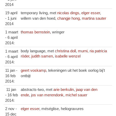
2014
19 april
temporary living, met
nicolas dings
,
elger esser
,
- 1 juni
willem van den hoed,
changje hong
,
martina sauter
2014
1 maart
thomas bernstein
, wringer
- 6 april
2014:
body language, met
christina doll
,
murni
,
ria patricia
1 maart
röder
,
judith samen
,
isabelle wenzel
- 6 april
2014:
11 jan -
geert voskamp
, tekeningen uit het boek oorlog bij't
16 feb
ontbijt
2014:
11 jan
abstracts-two, met
arie berkulin
,
jaap van den
- 16 feb
ende
,
jos van merendonk
,
michel sauer
2014:
2 nov -
elger esser
, méséglise, heliogravures
15 dec