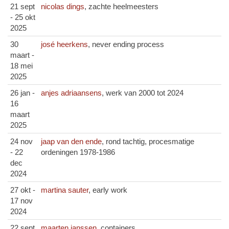
21 sept
nicolas dings
, zachte heelmeesters
- 25 okt
2025
30
josé heerkens
, never ending process
maart -
18 mei
2025
26 jan -
anjes adriaansens
, werk van 2000 tot 2024
16
maart
2025
24 nov
jaap van den ende
, rond tachtig, procesmatige
- 22
ordeningen 1978-1986
dec
2024
27 okt -
martina sauter
, early work
17 nov
2024
22 sept
maarten janssen
, containers