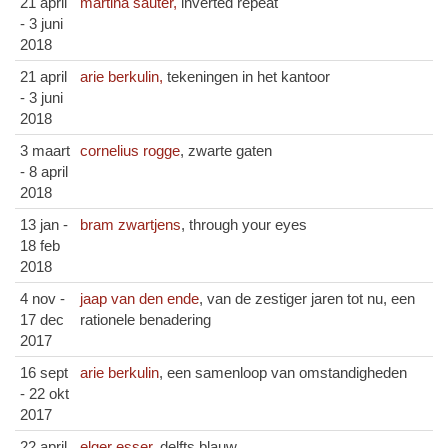
21 april
martina sauter,
inverted repeat
- 3 juni
2018
21 april
arie berkulin,
tekeningen in het kantoor
- 3 juni
2018
3 maart
cornelius rogge
, zwarte gaten
- 8 april
2018
13 jan -
bram zwartjens
, through your eyes
18 feb
2018
4 nov -
jaap van den ende
, van de zestiger jaren tot nu, een
17 dec
rationele benadering
2017
16 sept
arie berkulin
, een samenloop van omstandigheden
- 22 okt
2017
22 april
elger esser
, delfts blauw