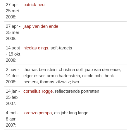
27 apr -
patrick neu
25 mei
2008:
27 apr -
jaap van den ende
25 mei
2008:
14 sept
nicolas dings
, soft-targets
- 19 okt
2008:
2 nov -
thomas bernstein, christina doll, jaap van den ende,
14 dec
elger esser, armin hartenstein, nicole pohl, henk
2008:
peeters, thomas zitzwitz; two
14 jan -
cornelius rogge
, reflecterende portretten
25 feb
2007:
4 mrt -
lorenzo pompa
, ein jahr lang lange
8 apr
2007: