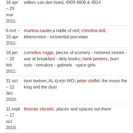
16 apr
willem van den hoed, 4909 4808 & 4814
– 29
mei
2011:
6 mrt –
martina sauter
,a riddle of red;
christina doll
,
10 apr
lebensreise - existential porcelain
2011:
16 jan
cornelius rogge
, pieces of scenery - restored stones -
– 20
war at breakfast - dirty books;
henk peeters
, burn
feb
outs - remakes - gabriels - spice girls
2011:
31 oct
toon teeken, AL i(ce)n WO;
peter stoffel
, the moon the
– 12
king and the dust
dec
2010:
11 sept
thomas zitzwitz
, places and spaces out there
– 17
oct
2010: