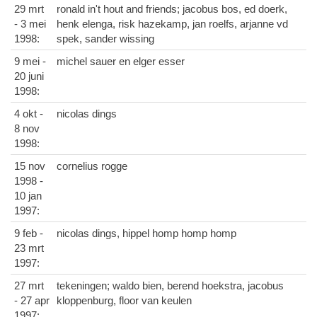
29 mrt
ronald in't hout and friends; jacobus bos, ed doerk,
- 3 mei
henk elenga, risk hazekamp, jan roelfs, arjanne vd
1998:
spek, sander wissing
9 mei -
michel sauer en elger esser
20 juni
1998:
4 okt -
nicolas dings
8 nov
1998:
15 nov
cornelius rogge
1998 -
10 jan
1997:
9 feb -
nicolas dings, hippel homp homp homp
23 mrt
1997:
27 mrt
tekeningen; waldo bien, berend hoekstra, jacobus
- 27 apr
kloppenburg, floor van keulen
1997: