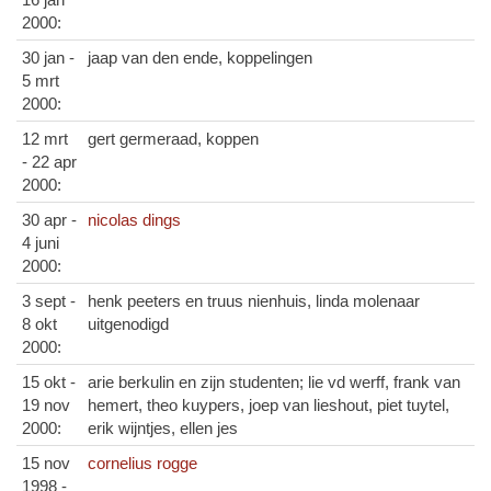
2000:
30 jan -
jaap van den ende, koppelingen
5 mrt
2000:
12 mrt
gert germeraad, koppen
- 22 apr
2000:
30 apr -
nicolas dings
4 juni
2000:
3 sept -
henk peeters en truus nienhuis, linda molenaar
8 okt
uitgenodigd
2000:
15 okt -
arie berkulin en zijn studenten; lie vd werff, frank van
19 nov
hemert, theo kuypers, joep van lieshout, piet tuytel,
2000:
erik wijntjes, ellen jes
15 nov
cornelius rogge
1998 -