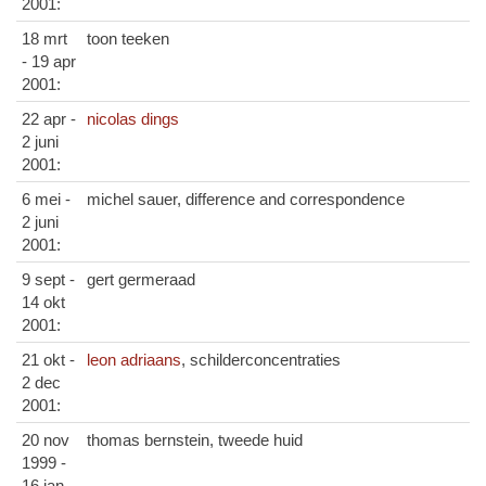
2001:
18 mrt
toon teeken
- 19 apr
2001:
22 apr -
nicolas dings
2 juni
2001:
6 mei -
michel sauer, difference and correspondence
2 juni
2001:
9 sept -
gert germeraad
14 okt
2001:
21 okt -
leon adriaans
, schilderconcentraties
2 dec
2001:
20 nov
thomas bernstein, tweede huid
1999 -
16 jan