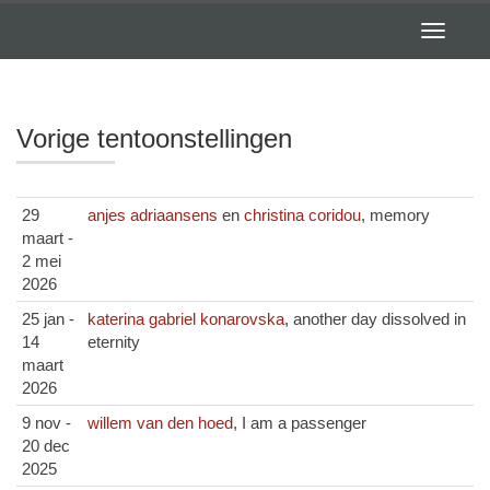
Toggle
navigatio
Vorige tentoonstellingen
29
anjes adriaansens
en
christina coridou
, memory
maart -
2 mei
2026
25 jan -
katerina gabriel konarovska
, another day dissolved in
14
eternity
maart
2026
9 nov -
willem van den hoed
, I am a passenger
20 dec
2025