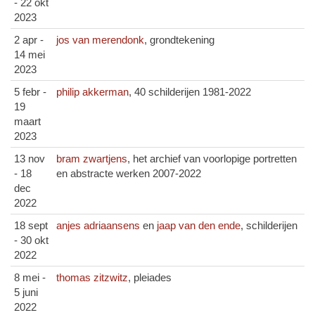
- 22 okt
2023
2 apr -
jos van merendonk
, grondtekening
14 mei
2023
5 febr -
philip akkerman
, 40 schilderijen 1981-2022
19
maart
2023
13 nov
bram zwartjens
, het archief van voorlopige portretten
- 18
en abstracte werken 2007-2022
dec
2022
18 sept
anjes adriaansens
en
jaap van den ende
, schilderijen
- 30 okt
2022
8 mei -
thomas zitzwitz
, pleiades
5 juni
2022